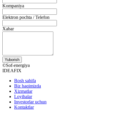
Kompaniya
Elektron pochta / Telefon
Xabar
Yuborish
©Sof-energiya
IDEAFIX
Bosh sahifa
Biz haqimizda
Xizmatlar
Loyihalar
Investorlar uchun
Kontaktlar