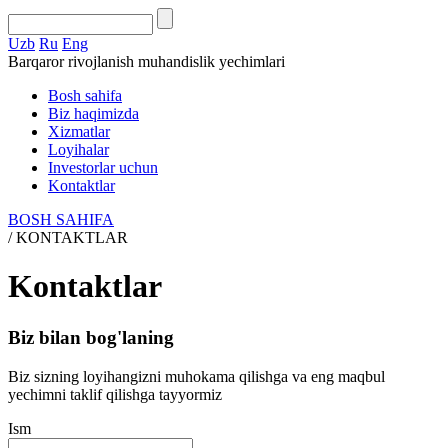
Uzb
Ru
Eng
Barqaror rivojlanish muhandislik yechimlari
Bosh sahifa
Biz haqimizda
Xizmatlar
Loyihalar
Investorlar uchun
Kontaktlar
BOSH SAHIFA
/
KONTAKTLAR
Kontaktlar
Biz bilan bog'laning
Biz sizning loyihangizni muhokama qilishga va eng maqbul
yechimni taklif qilishga tayyormiz
Ism